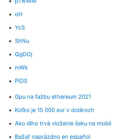
pTwWM
oH
YcS
ShNu
QgDOj
mWk
PIDS
Gpu na ťažbu ethereum 2021
Koľko je 15 000 eur v dolároch
Ako dlho trvá vloženie šeku na mobil
Bežať naprázdno en español