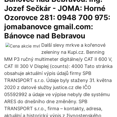
Jozef Sečkár - JOMA: Horné
Ozorovce 281: 0948 700 975:
jomabanovce gmail.com:
Bánovce nad Bebravou
Další slevy mrkve a kořenové
zeleniny na Kupi.cz. Benning
MM P3 ručný multimeter digitálne/y CAT II 600 V,
CAT III 300 V Displej (counts): 4000 Tato stránka
obsahuje aktuální výpis údajů firmy SPB
TRANSPORT s.r.o. Údaje byly staženy 31. května
2020 z datové služby justice.cz dle IČO
05592992 a údaje ve výpise nebyly dle systému
ARES do dnešního dne změněny. SPB
TRANSPORT s.r.o., firma – kontakty, adresa,
aktuální a historický výpis z živnostenského