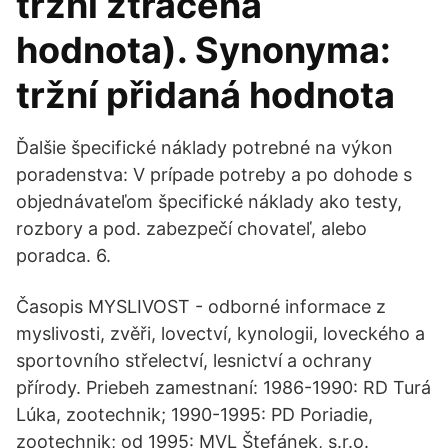
tržní ztracená
hodnota). Synonyma:
tržní přidaná hodnota
Ďalšie špecifické náklady potrebné na výkon
poradenstva: V prípade potreby a po dohode s
objednávateľom špecifické náklady ako testy,
rozbory a pod. zabezpečí chovateľ, alebo
poradca. 6.
Časopis MYSLIVOST - odborné informace z
myslivosti, zvěři, lovectví, kynologii, loveckého a
sportovního střelectví, lesnictví a ochrany
přírody. Priebeh zamestnaní: 1986-1990: RD Turá
Lúka, zootechnik; 1990-1995: PD Poriadie,
zootechnik; od 1995: MVL Štefánek, s.r.o.