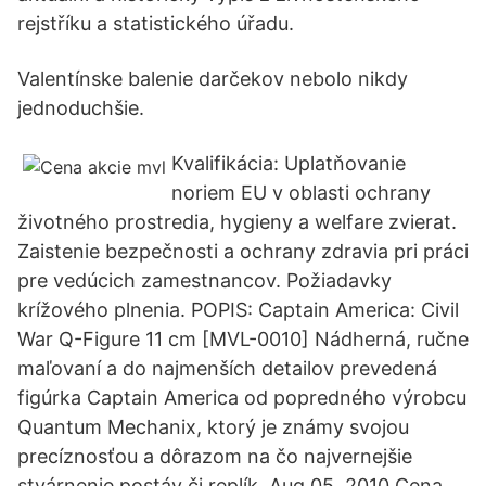
rejstříku a statistického úřadu.
Valentínske balenie darčekov nebolo nikdy
jednoduchšie.
Kvalifikácia: Uplatňovanie
noriem EU v oblasti ochrany
životného prostredia, hygieny a welfare zvierat.
Zaistenie bezpečnosti a ochrany zdravia pri práci
pre vedúcich zamestnancov. Požiadavky
krížového plnenia. POPIS: Captain America: Civil
War Q-Figure 11 cm [MVL-0010] Nádherná, ručne
maľovaní a do najmenších detailov prevedená
figúrka Captain America od popredného výrobcu
Quantum Mechanix, ktorý je známy svojou
precíznosťou a dôrazom na čo najvernejšie
stvárnenie postáv či replík. Aug 05, 2010 Cena