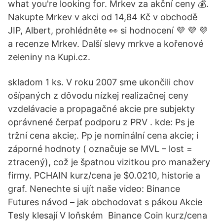
what you're looking for. Mrkev za akční ceny 💰.
Nakupte Mrkev v akci od 14,84 Kč v obchodě
JIP, Albert, prohlédněte 👀 si hodnocení 💜 💜 💜
a recenze Mrkev. Další slevy mrkve a kořenové
zeleniny na Kupi.cz.
skladom 1 ks. V roku 2007 sme ukončili chov
ošípaných z dôvodu nízkej realizačnej ceny
vzdelávacie a propagačné akcie pre subjekty
oprávnené čerpať podporu z PRV . kde: Ps je
tržní cena akcie;. Pp je nominální cena akcie; i
záporné hodnoty ( označuje se MVL – lost =
ztracený), což je špatnou vizitkou pro manažery
firmy. PCHAIN kurz/cena je $0.0210, historie a
graf. Nenechte si ujít naše video: Binance
Futures návod – jak obchodovat s pákou Akcie
Tesly klesají V loňském Binance Coin kurz/cena