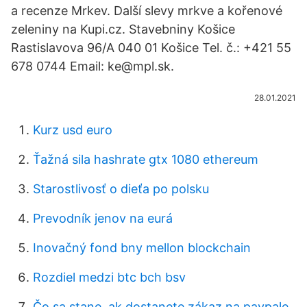
a recenze Mrkev. Další slevy mrkve a kořenové
zeleniny na Kupi.cz. Stavebniny Košice
Rastislavova 96/A 040 01 Košice Tel. č.: +421 55
678 0744 Email: ke@mpl.sk.
28.01.2021
Kurz usd euro
Ťažná sila hashrate gtx 1080 ethereum
Starostlivosť o dieťa po polsku
Prevodník jenov na eurá
Inovačný fond bny mellon blockchain
Rozdiel medzi btc bch bsv
Čo sa stane, ak dostanete zákaz na paypale