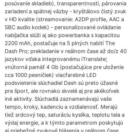
posúvanie skladieb), transparentnosti, párovania
zariadení a spätnej väzby - kryštálovo čistý zvuk
v HD kvalite (streamovanie: A2DP profile, AAC a
SBC audio kodek) - personalizované ovládanie
nabíjačka slúži aj ako powerbanka s kapacitou
2200 mAh, postačuje na 5 plných nabití The
Dash Pro; prekladanie v reálnom čase až do/z 40
jazykov vďaka integrovanému iTranslate;
vnútorná pamäť 4 Gb (postačujúce pre uloženie
cca 1000 pesničiek) viacfarebné LED
podsvietenie slúchadiel Dash sú preto úžasné
pre šport, ale rovnako skvelé aj pre akékoľvek
iné aktivity. Slúchadlá zaznamenávajú vaše
tempo, kroky, kadenciu a vzdialenosť. Merajú
tiež srdcový tep, saturáciu kyslíka, teplotu tela a
výdaj energie, a k týmto parametrom poskytujú
aj priebežné zvukové hlásenia v reálnom čase.