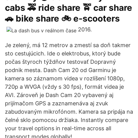
cabs 🚕 ride share 🚖 car share
🚗 bike share 🚲 e-scooters
2016.
Je zelený, má 12 metrov a zmestí sa doň takmer
sto cestujúcich. Ide o elektrobus, ktorý bude
počas štyroch týždňov testovať Dopravný
podnik mesta. Dash Cam 20 od Garminu je
kamera so záznamom videa v rozlíšení 1080p,
720p a WVGA (vždy s 30 fps), formát videa je
AVI. Zároveň je Dash Cam 20 vybavený aj
prijímačom GPS a zaznamenáva aj zvuk
zabudovaným mikrofónom. Kamera sa pripája na
čelné sklo pomocou držiaka. Instantly compare
your travel options in real-time across all
transport modes globally!