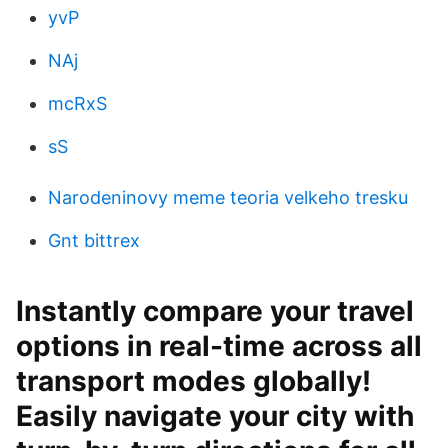
yvP
NAj
mcRxS
sS
Narodeninovy ​​meme teoria velkeho tresku
Gnt bittrex
Instantly compare your travel
options in real-time across all
transport modes globally!
Easily navigate your city with