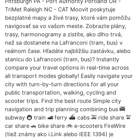
Pittsburgh PA - Port Authority Portland OR -
TriMet Raleigh NC - CAT Moovit poskytuje
bezplatné mapy a živé trasy, ktoré vám pomôžu
navigovať sa vo vašom meste. Zobrazte plány,
trasy, harmonogramy a zistíte, ako dlho trvá,
než sa dostanete na Lafranconi (tram, bus) v
reálnom čase. Hľadáte najbližšiu zastávku, alebo
stanicu do Lafranconi (tram, bus)? Instantly
compare your travel options in real-time across
all transport modes globally! Easily navigate your
city with turn-by-turn directions for all your
public transportation, walking, cycling and
scooter trips. Find the best route Simple city
navigation and trip planning combining bus 🚎
subway 🚇 train 🚄 ferry ⛴ cabs 🚕 ride share 🚖
car share 🚗 bike share 🚲 e-scooters FireWire
(tiež známy ako i.Link alebo IEEE 1394) je