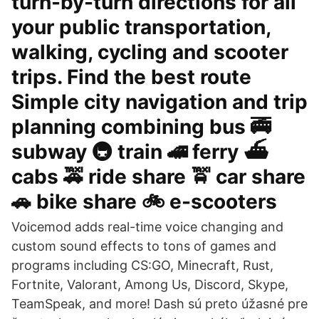
turn-by-turn directions for all
your public transportation,
walking, cycling and scooter
trips. Find the best route
Simple city navigation and trip
planning combining bus 🚎
subway 🚇 train 🚄 ferry ⛴
cabs 🚕 ride share 🚖 car share
🚗 bike share 🚲 e-scooters
Voicemod adds real-time voice changing and
custom sound effects to tons of games and
programs including CS:GO, Minecraft, Rust,
Fortnite, Valorant, Among Us, Discord, Skype,
TeamSpeak, and more! Dash sú preto úžasné pre