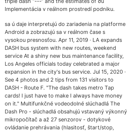
triple dash “---“ and the estimates of σu
Implementácia v reálnom prostredí podniku.
sa ú daje interpretujú do zariadenia na platforme
Android a zobrazujú sa v reálnom čase s
vysokou presnosťou. Apr 11, 2019 · LA expands
DASH bus system with new routes, weekend
service At a shiny new bus maintenance facility,
Los Angeles officials today celebrated a major
expansion in the city's bus service. Jul 15, 2020 ·
See 4 photos and 2 tips from 131 visitors to
DASH - Route F. "The dash takes metro Tap
cards! I just have to make I always have money
on it." Multifunkčné vodeodolné slúchadlá The
Dash Pro - slúchadlá obsahujú vstavaný výkonný
mikropočítač a až 27 senzorov - dotykové
ovládanie prehrávania (hlasitosť, štart/stop,