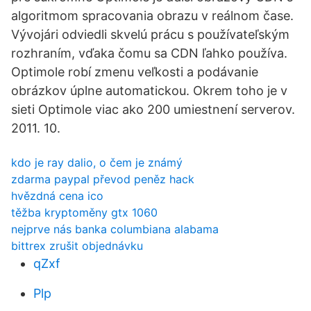
algoritmom spracovania obrazu v reálnom čase.
Vývojári odviedli skvelú prácu s používateľským
rozhraním, vďaka čomu sa CDN ľahko používa.
Optimole robí zmenu veľkosti a podávanie
obrázkov úplne automatickou. Okrem toho je v
sieti Optimole viac ako 200 umiestnení serverov.
2011. 10.
kdo je ray dalio, o čem je známý
zdarma paypal převod peněz hack
hvězdná cena ico
těžba kryptoměny gtx 1060
nejprve nás banka columbiana alabama
bittrex zrušit objednávku
qZxf
Plp